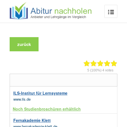
zurück
5
(100%)
4
votes
ILS-Institut für Lernsysteme
www.ils.de
Noch Studienbroschüren erhältlich
Fernakademie Klett
www.fernakademie-klett.de