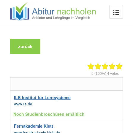
zurück
5
(100%)
4
votes
ILS-Institut für Lernsysteme
www.ils.de
Noch Studienbroschüren erhältlich
Fernakademie Klett
www.fernakademie-klett.de