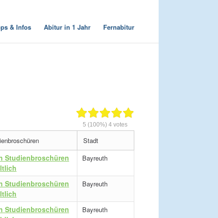
pps & Infos
Abitur in 1 Jahr
Fernabitur
5
(100%)
4
votes
ienbroschüren
Stadt
h Studienbroschüren
Bayreuth
ltlich
h Studienbroschüren
Bayreuth
ltlich
h Studienbroschüren
Bayreuth