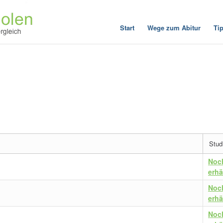
Start
Wege zum Abitur
Ti
Stud
Noc
erhä
Noc
erhä
Noc