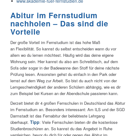
www.akademie-fuer-fernstudien.de
Abitur im Fernstudium
nachholen – Das sind die
Vorteile
Der große Vorteil im Fernstudium ist das hohe Maß
an Flexibilität. So kannst du selbst entscheiden wann du vor
allem wo du lernen möchtest. Häufig wird das deine eigene
Wohnung sein. Hier kannst du also am Schreibtisch, auf dem
Sofa oder sogar in der Badewanne den Stoff für deine nächste
Prüfung lesen. Ansonsten gehst du einfach in den Park oder
lernst auf dem Weg zur Arbeit. So bist du auch nicht von der
Lerngeschwindigkeit der anderen Schülern abhängig, wie es dir
zum Beispiel bei Kursen an der Abendschule passieren kann.
Derzeit bietet dir 4 großen Fernschulen in Deutschland das Abitur
im Fernstudium an. Besonders interessant: Am ILS und der SGD
Darmstadt ist das Fernabitur der beliebteste Lehrgang
Tipp
überhaupt.
: Viele Fernschulen bieten dir die kostenlose
Studienbroschüren an. So kannst du das Angebot in Ruhe
vergleichen, bevor du dich für oder gegen das Abitur im